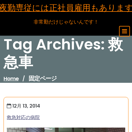
Skip
夜勤専従には正社員雇用もありま
to
content
非常勤だけじゃないんです！
Tag Archives: 救
急車
固定ページ
Home
/
12月 13, 2014
救急対応の病院