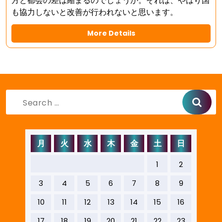
方と都会の差は縮まるのでしょうか。それは、やはり国
も協力しないと改善が行われないと思います。
More Details
Search
for:
月
火
水
木
金
土
日
1
2
3
4
5
6
7
8
9
10
11
12
13
14
15
16
17
18
19
20
21
22
23